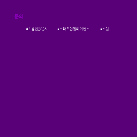
문의
#스생컨2026
#스타트업얼라이언스
#스얼