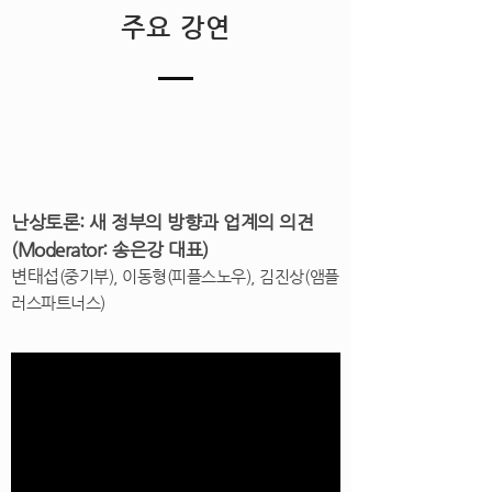
​주요 강연
​난상토론: 새 정부의 방향과 업계의 의견
(Moderator: 송은강 대표)
변태섭
(중기부), 이동형(피플스노우), 김진상(앰플
러스파트너스)