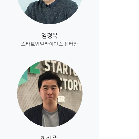
임정욱
스타트업얼라이언스 센터장
한석주