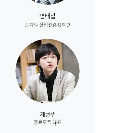
변태섭
중기부 산업진흥정책관
제현주
옐로우독 대표